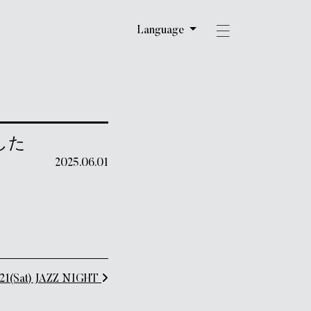
Language
した
2025.06.01
(Sat) JAZZ NIGHT