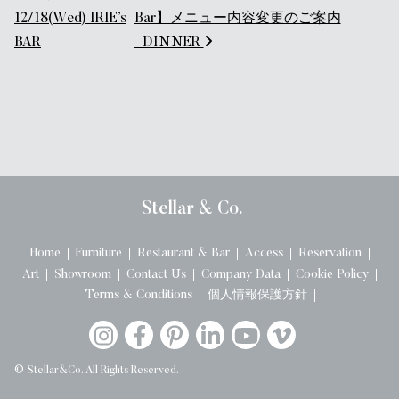
12/18(Wed) IRIE’s
Bar】メニュー内容変更のご案内
BAR
_DINNER
Stellar & Co.
Home
Furniture
Restaurant & Bar
Access
Reservation
Art
Showroom
Contact Us
Company Data
Cookie Policy
Terms & Conditions
個人情報保護方針
© Stellar&Co. All Rights Reserved.