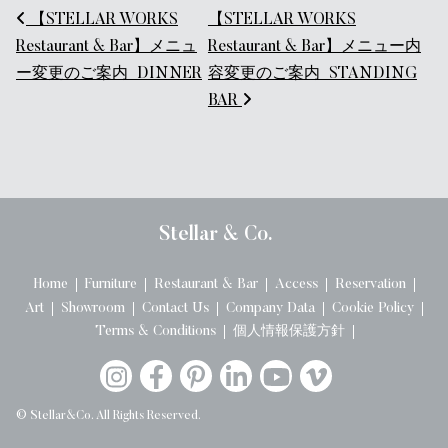
投稿ナビゲーション
【STELLAR WORKS
【STELLAR WORKS
Restaurant & Bar】メニュ
Restaurant & Bar】メニュー内
ー変更のご案内_DINNER
容変更のご案内_STANDING
BAR
Stellar & Co.
Home
Furniture
Restaurant & Bar
Access
Reservation
Art
Showroom
Contact Us
Company Data
Cookie Policy
Terms & Conditions
個人情報保護方針
© Stellar&Co. All Rights Reserved.