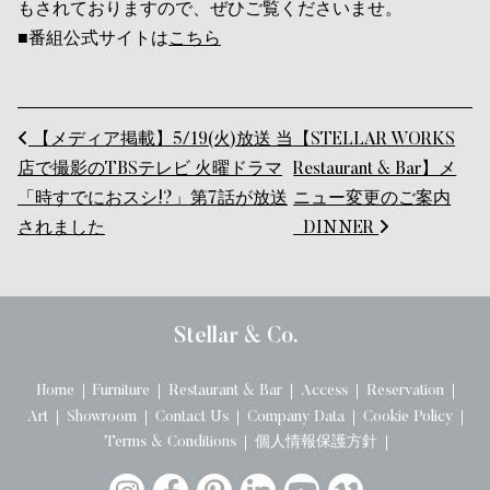
もされておりますので、ぜひご覧くださいませ。
■番組公式サイトは
こちら
投稿ナビゲーション
【メディア掲載】5/19(火)放送 当
【STELLAR WORKS
店で撮影のTBSテレビ 火曜ドラマ
Restaurant & Bar】メ
「時すでにおスシ!?」第7話が放送
ニュー変更のご案内
されました
_DINNER
Stellar & Co.
Home
Furniture
Restaurant & Bar
Access
Reservation
Art
Showroom
Contact Us
Company Data
Cookie Policy
Terms & Conditions
個人情報保護方針