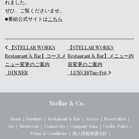
れました。
ぜひ、ご覧くださいませ。
■番組公式サイトは
こちら
投稿ナビゲーション
【STELLAR WORKS
【STELLAR WORKS
Restaurant & Bar】コースメ
Restaurant & Bar】メニュー内
ニュー変更のご案内
容変更のご案内
_DINNER
_LUNCH(Tue-Fri)
Stellar & Co.
Home
Furniture
Restaurant & Bar
Access
Reservation
Art
Showroom
Contact Us
Company Data
Cookie Policy
Terms & Conditions
個人情報保護方針