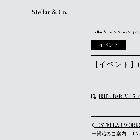
メインナビゲーション
Stellar & Co.
Stellar & Co.
>
News
>
イベ
イベント
【イベント】6/19(
IRIEs-BAR-Vol.
投稿ナビ
【STELLAR WORKS
ー開始のご案内_DIN