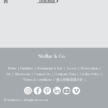
内
_DINNER
Stellar & Co.
Home
Furniture
Restaurant & Bar
Access
Reservation
Art
Showroom
Contact Us
Company Data
Cookie Policy
Terms & Conditions
個人情報保護方針
© Stellar&Co. All Rights Reserved.