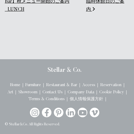
Bar】秋メニュー開始のご案内
臨時休館日のご案
_LUNCH
内
Stellar & Co.
Home
Furniture
Restaurant & Bar
Access
Reservation
Art
Showroom
Contact Us
Company Data
Cookie Policy
Terms & Conditions
個人情報保護方針
© Stellar&Co. All Rights Reserved.